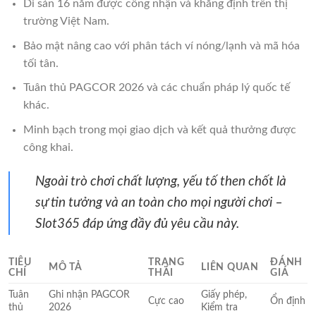
Di sản 16 năm được công nhận và khẳng định trên thị
trường Việt Nam.
Bảo mật nâng cao với phân tách ví nóng/lạnh và mã hóa
tối tân.
Tuân thủ PAGCOR 2026 và các chuẩn pháp lý quốc tế
khác.
Minh bạch trong mọi giao dịch và kết quả thưởng được
công khai.
Ngoài trò chơi chất lượng, yếu tố then chốt là
sự tin tưởng và an toàn cho mọi người chơi –
Slot365 đáp ứng đầy đủ yêu cầu này.
TIÊU
TRẠNG
ĐÁNH
MÔ TẢ
LIÊN QUAN
CHÍ
THÁI
GIÁ
Tuân
Ghi nhận PAGCOR
Giấy phép,
Cực cao
Ổn định
thủ
2026
Kiểm tra