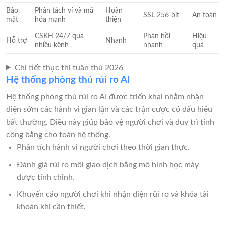
Bảo
Phân tách ví và mã
Hoàn
SSL 256-bit
An toàn
mật
hóa mạnh
thiện
CSKH 24/7 qua
Phản hồi
Hiệu
Hỗ trợ
Nhanh
nhiều kênh
nhanh
quả
Chi tiết thực thi tuân thủ 2026
Hệ thống phòng thủ rủi ro AI
Hệ thống phòng thủ rủi ro AI được triển khai nhằm nhận
diện sớm các hành vi gian lận và các trận cược có dấu hiệu
bất thường. Điều này giúp bảo vệ người chơi và duy trì tính
công bằng cho toàn hệ thống.
Phân tích hành vi người chơi theo thời gian thực.
Đánh giá rủi ro mỗi giao dịch bằng mô hình học máy
được tinh chỉnh.
Khuyến cáo người chơi khi nhận diện rủi ro và khóa tài
khoản khi cần thiết.