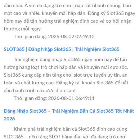
đầu châu Á với đa dạng trò chơi, nạp rút nhanh chóng, bảo
mật cao và nhiều khuyến mãi hấp dẫn. Đăng ký Slot365 ngay
hôm nay để tận hưởng trải nghiệm đỉnh cao và cơ hội nhận
thưởng mỗi ngày.
Thời gian đăng: 2026-08-02 02:49:12
SLOT365 | Đăng Nhập Slot365 | Trải Nghiệm Slot365
Trải nghiệm đăng nhập Slot365 ngay hôm nay để tận
hưởng hàng loạt trò chơi hấp dẫn và khuyến mãi cực sốc.
Slot365 cung cấp nền tảng chơi slot trực tuyến uy tín, an
toàn và chất lượng cao. Đăng ký tài khoản Slot365 để bắt
đầu hành trình cá cược đỉnh cao!
Thời gian đăng: 2026-08-01 06:49:11
Đăng Nhập Slot365 – Trải Nghiệm Bắn Cá Slot365 Tốt Nhất
2026
Khám phá trải nghiệm bắn cá Slot365 đỉnh cao cùng
SLOT365 – nền tảng SLOT hàng đầu với đa dạng trò chơi