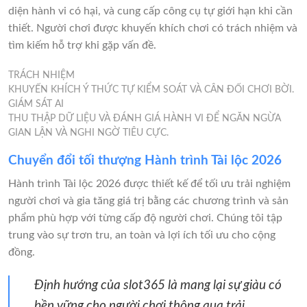
diện hành vi có hại, và cung cấp công cụ tự giới hạn khi cần
thiết. Người chơi được khuyến khích chơi có trách nhiệm và
tìm kiếm hỗ trợ khi gặp vấn đề.
TRÁCH NHIỆM
KHUYẾN KHÍCH Ý THỨC TỰ KIỂM SOÁT VÀ CÂN ĐỐI CHƠI BỜI.
GIÁM SÁT AI
THU THẬP DỮ LIỆU VÀ ĐÁNH GIÁ HÀNH VI ĐỂ NGĂN NGỪA
GIAN LẬN VÀ NGHI NGỜ TIÊU CỰC.
Chuyển đổi tối thượng Hành trình Tài lộc 2026
Hành trình Tài lộc 2026 được thiết kế để tối ưu trải nghiệm
người chơi và gia tăng giá trị bằng các chương trình và sản
phẩm phù hợp với từng cấp độ người chơi. Chúng tôi tập
trung vào sự trơn tru, an toàn và lợi ích tối ưu cho cộng
đồng.
Định hướng của slot365 là mang lại sự giàu có
bền vững cho người chơi thông qua trải