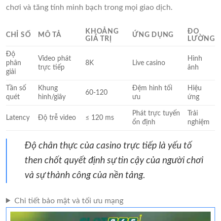
chơi và tăng tính minh bạch trong mọi giao dịch.
KHOẢNG
ĐO
CHỈ SỐ
MÔ TẢ
ỨNG DỤNG
GIÁ TRỊ
LƯỜNG
Độ
Video phát
Hình
phân
8K
Live casino
trực tiếp
ảnh
giải
Tần số
Khung
Đệm hình tối
Hiệu
60-120
quét
hình/giây
ưu
ứng
Phát trực tuyến
Trải
Latency
Độ trễ video
≤ 120 ms
ổn định
nghiệm
Độ chân thực của casino trực tiếp là yếu tố
then chốt quyết định sự tin cậy của người chơi
và sự thành công của nền tảng.
Chi tiết bảo mật và tối ưu mạng