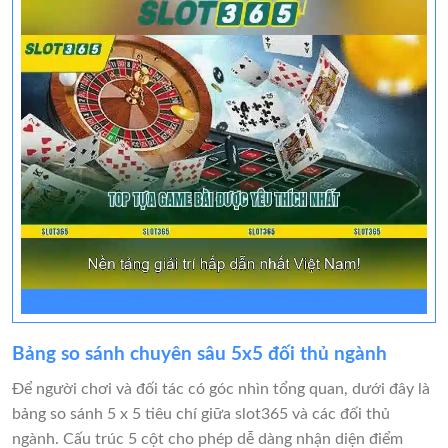
Hệ thống phòng thủ rủi ro AI
Bảng so sánh chuyên sâu 5x5 đối thủ ngành
Để người chơi và đối tác có góc nhìn tổng quan, dưới đây là
bảng so sánh 5 x 5 tiêu chí giữa slot365 và các đối thủ
ngành. Cấu trúc 5 cột cho phép dễ dàng nhận diện điểm