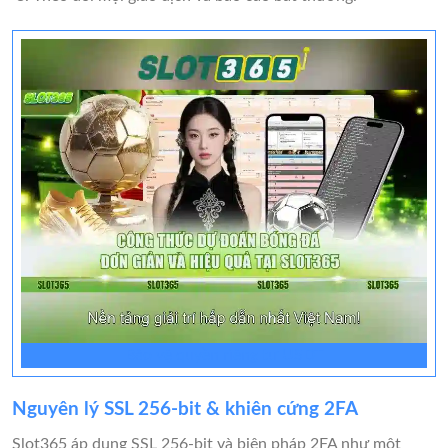
Bảo vệ quyền riêng tư USDT
Nguyên lý SSL 256-bit & khiên cứng 2FA
Slot365 áp dụng SSL 256-bit và biện pháp 2FA như một