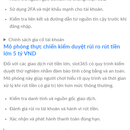
Sử dụng 2FA và mật khẩu mạnh cho tài khoản.
Kiểm tra liên kết và đường dẫn từ nguồn tin cậy trước khi
đăng nhập.
Chính sách gia cố tài khoản
Mô phỏng thực chiến kiểm duyệt rủi ro rút tiền
lớn 5 tỷ VND
Đối với các giao dịch rút tiền lớn, slot365 có quy trình kiểm
duyệt thử nghiệm nhằm đảm bảo tính công bằng và an toàn.
Mô phỏng này giúp người chơi hiểu rõ quy trình và thời gian
xử lý khi rút tiền có giá trị lớn hơn mức thông thường.
Kiểm tra danh tính và nguồn gốc giao dịch.
Đánh giá rủi ro tài khoản và hành vi rút tiền.
Xác nhận và phát hành thanh toán đúng hạn.