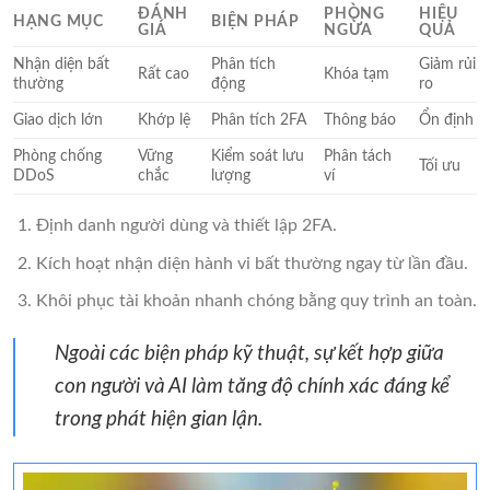
ĐÁNH
PHÒNG
HIỆU
HẠNG MỤC
BIỆN PHÁP
GIÁ
NGỪA
QUẢ
Nhận diện bất
Phân tích
Giảm rủi
Rất cao
Khóa tạm
thường
động
ro
Giao dịch lớn
Khớp lệ
Phân tích 2FA
Thông báo
Ổn định
Phòng chống
Vững
Kiểm soát lưu
Phân tách
Tối ưu
DDoS
chắc
lượng
ví
Định danh người dùng và thiết lập 2FA.
Kích hoạt nhận diện hành vi bất thường ngay từ lần đầu.
Khôi phục tài khoản nhanh chóng bằng quy trình an toàn.
Ngoài các biện pháp kỹ thuật, sự kết hợp giữa
con người và AI làm tăng độ chính xác đáng kể
trong phát hiện gian lận.