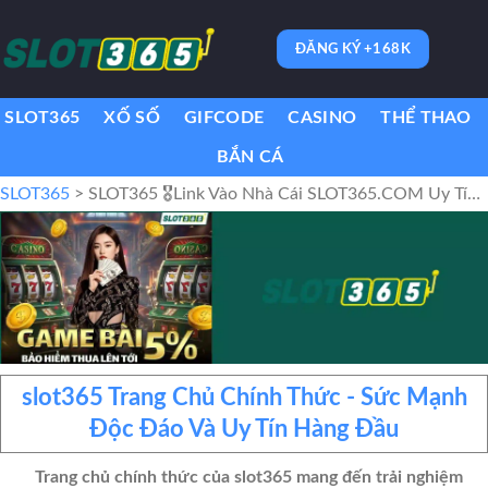
ĐĂNG KÝ +168K
SLOT365
XỐ SỐ
GIFCODE
CASINO
THỂ THAO
BẮN CÁ
SLOT365
>
SLOT365 🎖️Link Vào Nhà Cái SLOT365.COM Uy Tín 2026 | Đăng Ký +58K
slot365 Trang Chủ Chính Thức - Sức Mạnh
Độc Đáo Và Uy Tín Hàng Đầu
Trang chủ chính thức của slot365 mang đến trải nghiệm