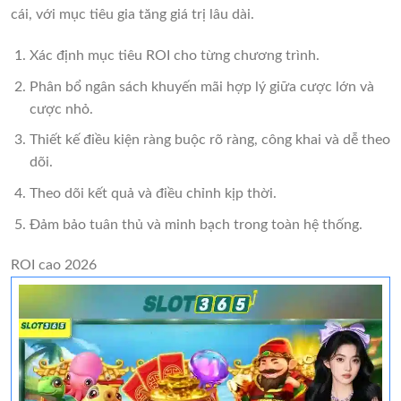
cái, với mục tiêu gia tăng giá trị lâu dài.
Xác định mục tiêu ROI cho từng chương trình.
Phân bổ ngân sách khuyến mãi hợp lý giữa cược lớn và
cược nhỏ.
Thiết kế điều kiện ràng buộc rõ ràng, công khai và dễ theo
dõi.
Theo dõi kết quả và điều chỉnh kịp thời.
Đảm bảo tuân thủ và minh bạch trong toàn hệ thống.
ROI cao 2026